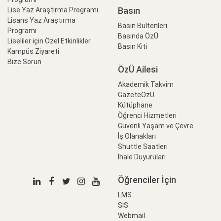
Basın
Lise Yaz Araştırma Programı
Lisans Yaz Araştırma
Basın Bültenleri
Programı
Basında ÖzÜ
Liseliler için Özel Etkinlikler
Basın Kiti
Kampüs Ziyareti
Bize Sorun
ÖzÜ Ailesi
Akademik Takvim
GazeteÖzÜ
Kütüphane
Öğrenci Hizmetleri
Güvenli Yaşam ve Çevre
İş Olanakları
Shuttle Saatleri
İhale Duyuruları
Öğrenciler İçin
LMS
SIS
Webmail