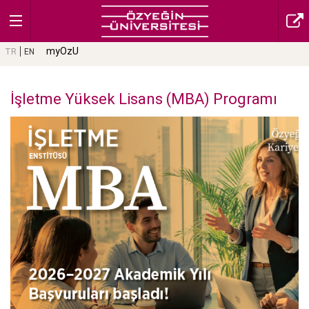
myOzU
TR
EN
İşletme Yüksek Lisans (MBA) Programı