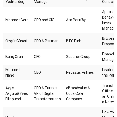
Yedikardeş
Manager
Curiosity
Applicat
Behavior
Mehmet Gerz
CEO and CIO
Ata Portföy
Investm
Manage
Bitcoin 
Özgür Güneri
CEO & Partner
BTCTurk
Proposit
Financia
Barış Oran
CFO
Sabancı Group
Manage
Mehmet
Leadersh
CEO
Pegasus Airlines
Nane
the Pand
Transfo
Ayşe
CEO & Eurasia
eBrandvalue &
Offline 
Akçura&Yves
VP of Digital
Coca Cola
an Onlin
Filippucci
Transformation
Company
a Networ
How to Ut