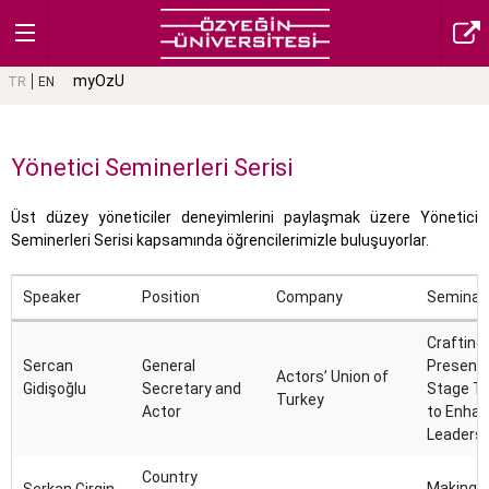
myOzU
TR
EN
Yönetici Seminerleri Serisi
Üst düzey yöneticiler deneyimlerini paylaşmak üzere Yönetici
Seminerleri Serisi kapsamında öğrencilerimizle buluşuyorlar.
Speaker
Position
Company
Seminar 
Crafting
Sercan
General
Presence
Actors’ Union of
Gidişoğlu
Secretary and
Stage T
Turkey
Actor
to Enha
Leadershi
Country
Making AI