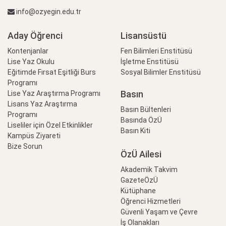
info@ozyegin.edu.tr
Aday Öğrenci
Lisansüstü
Kontenjanlar
Fen Bilimleri Enstitüsü
Lise Yaz Okulu
İşletme Enstitüsü
Eğitimde Fırsat Eşitliği Burs
Sosyal Bilimler Enstitüsü
Programı
Basın
Lise Yaz Araştırma Programı
Lisans Yaz Araştırma
Basın Bültenleri
Programı
Basında ÖzÜ
Liseliler için Özel Etkinlikler
Basın Kiti
Kampüs Ziyareti
Bize Sorun
ÖzÜ Ailesi
Akademik Takvim
GazeteÖzÜ
Kütüphane
Öğrenci Hizmetleri
Güvenli Yaşam ve Çevre
İş Olanakları