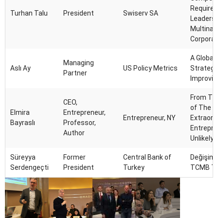
Required
Turhan Talu
President
Swiserv SA
Leadersh
Multinat
Corporat
A Global 
Managing
Aslı Ay
US Policy Metrics
Strategi
Partner
Improvis
From The
CEO,
of The W
Elmira
Entrepreneur,
Entrepreneur, NY
Extraord
Bayraslı
Professor,
Entrepre
Author
Unlikely 
Süreyya
Former
Central Bank of
Değişimi
Serdengeçti
President
Turkey
TCMB Te