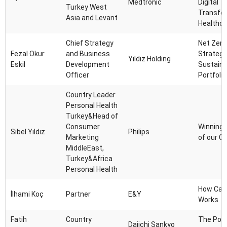
Medtronic
Digital
Turkey West
Transfor
Asia and Levant
Healthca
Chief Strategy
Net Zero
Fezal Okur
and Business
Strategiz
Yıldız Holding
Eskil
Development
Sustaina
Officer
Portfolio
Country Leader
Personal Health
Turkey&Head of
Consumer
Winning 
Sibel Yıldız
Philips
Marketing
of our 
MiddleEast,
Turkey&Africa
Personal Health
How Capi
İlhami Koç
Partner
E&Y
Works
Fatih
Country
The Pow
Daiichi Sankyo