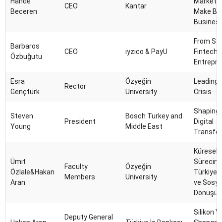
Hande
Market R
CEO
Kantar
Beceren
Make Be
Business
From Sta
Barbaros
CEO
iyzico & PayU
Fintech
Özbuğutu
Entrepre
Esra
Özyeğin
Leading 
Rector
Gençtürk
University
Crisis
Shaping 
Steven
Bosch Turkey and
President
Digital
Young
Middle East
Transfo
Küresel
Ümit
Sürecin
Faculty
Özyeğin
Özlale&Hakan
Türkiye'n
Members
University
Aran
ve Sosyol
Dönüşü
Silikon V
Deputy General