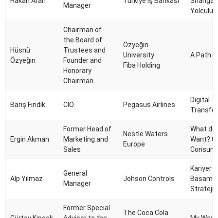
Hakan Aran
Türkiye İş Bankası
Shangay
Manager
Yolculuğ
Chairman of
the Board of
Özyeğin
Hüsnü
Trustees and
University
A Path t
Özyeğin
Founder and
Fiba Holding
Honorary
Chairman
Digital
Barış Fındık
CIO
Pegasus Airlines
Transfo
Former Head of
What do
Nestle Waters
Ergin Akman
Marketing and
Want? Gl
Europe
Sales
Consume
Kariyer
General
Alp Yılmaz
Johson Controls
Basamak
Manager
Stratejik
Former Special
The Coca Cola