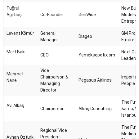
Tuğrul
New Bus
Ağırbaş
Co-Founder
GenWise
Models f
Entrepr
Levent Kömür
General
GM Profi
Diageo
Manager
Future
Mert Baki
Next Gen
CEO
Yemeksepeti.com
Leadersh
Vice
Mehmet
Chairperson &
Importan
Pegasus Airlines
Nane
Managing
People
Director
The Futu
Avi Alkaş
Chairperson
Alkaş Consulting
&amp; Wo
Istanbul
The Futu
Regional Vice
Medical 
President
Ayhan Öztürk