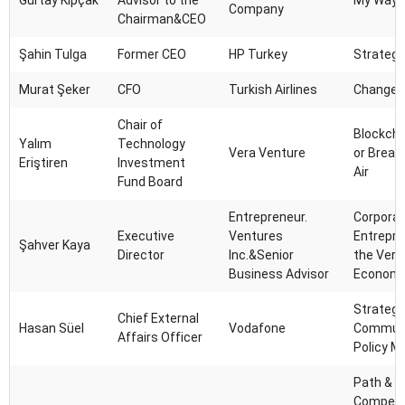
Gürtay Kıpçak
Advisor to the
My Way
Company
Chairman&CEO
Şahin Tulga
Former CEO
HP Turkey
Strategy
Murat Şeker
CFO
Turkish Airlines
Change&
Chair of
Blockcha
Yalım
Technology
Vera Venture
or Breat
Eriştiren
Investment
Air
Fund Board
Entrepreneur.
Corpora
Executive
Ventures
Entrepre
Şahver Kaya
Director
Inc.&Senior
the Verge
Business Advisor
Econom
Strategi
Chief External
Hasan Süel
Vodafone
Communi
Affairs Officer
Policy M
Path &
Compete