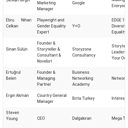
Serkan Girgin
Marketing
Google
Everyon
Manager
Ebru Nihan
Playwright and
EDGE 101
Celkan
Gender Equality
Y+O
Diversit
Expert
Equality
Founder &
Storytell
Sinan Sülün
Storyteller &
Storyzone
Leaders 
Consultant &
Consultancy
Your Own
Novelist
Ertuğrul
Founder &
Business
Belen
Managing
Networking
Networki
Partner
Academy
Ergin Akman
Country General
Brita Turkey
Interest
Manager
Steven
CEO
Dalgakıran
Mega Tr
Young