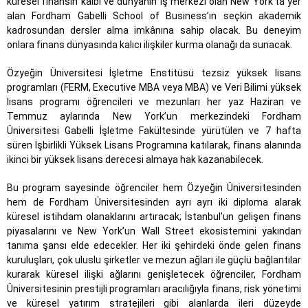
küresel finansın kalbi ve dünyanın iş merkezi olan New York’ta yer
alan Fordham Gabelli School of Business’ın seçkin akademik
kadrosundan dersler alma imkânına sahip olacak. Bu deneyim
onlara finans dünyasında kalıcı ilişkiler kurma olanağı da sunacak.
Özyeğin Üniversitesi İşletme Enstitüsü tezsiz yüksek lisans
programları (FERM, Executive MBA veya MBA) ve Veri Bilimi yüksek
lisans programı öğrencileri ve mezunları her yaz Haziran ve
Temmuz aylarında New York’un merkezindeki Fordham
Üniversitesi Gabelli İşletme Fakültesinde yürütülen ve 7 hafta
süren İşbirlikli Yüksek Lisans Programına katılarak, finans alanında
ikinci bir yüksek lisans derecesi almaya hak kazanabilecek.
Bu program sayesinde öğrenciler hem Özyeğin Üniversitesinden
hem de Fordham Üniversitesinden ayrı ayrı iki diploma alarak
küresel istihdam olanaklarını artıracak; İstanbul’un gelişen finans
piyasalarını ve New York’un Wall Street ekosistemini yakından
tanıma şansı elde edecekler. Her iki şehirdeki önde gelen finans
kuruluşları, çok uluslu şirketler ve mezun ağları ile güçlü bağlantılar
kurarak küresel ilişki ağlarını genişletecek öğrenciler, Fordham
Üniversitesinin prestijli programları aracılığıyla finans, risk yönetimi
ve küresel yatırım stratejileri gibi alanlarda ileri düzeyde